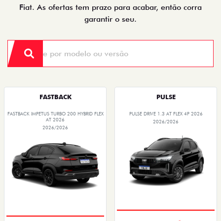
Fiat. As ofertas tem prazo para acabar, então corra
garantir o seu.
FASTBACK
PULSE
FASTBACK IMPETUS TURBO 200 HYBRID FLEX
PULSE DRIVE 1.3 AT FLEX 4P 2026
AT 2026
2026/2026
2026/2026
PREÇO IMPERDÍVEL
PREÇO IMPERDÍVEL