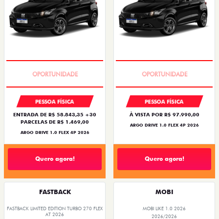
BÔNUS DE 6 MIL REAIS
BÔNUS DE 6 MIL REAIS
PESSOA FÍSICA
PESSOA FÍSICA
ENTRADA DE R$ 58.843,35 +30
À VISTA POR R$ 97.990,00
PARCELAS DE R$ 1.469,00
ARGO DRIVE 1.0 FLEX 4P 2026
ARGO DRIVE 1.0 FLEX 4P 2026
Quero agora!
Quero agora!
FASTBACK
MOBI
FASTBACK LIMITED EDITION TURBO 270 FLEX
MOBI LIKE 1.0 2026
AT 2026
2026/2026