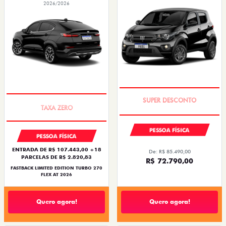
2026/2026
TAXA ZERO
PREÇO IMPERDÍVEL
PESSOA FÍSICA
PESSOA FÍSICA
ENTRADA DE R$ 107.443,00 +18
De: R$ 85.490,00
PARCELAS DE R$ 2.820,83
R$ 72.790,00
FASTBACK LIMITED EDITION TURBO 270
FLEX AT 2026
Quero agora!
Quero agora!