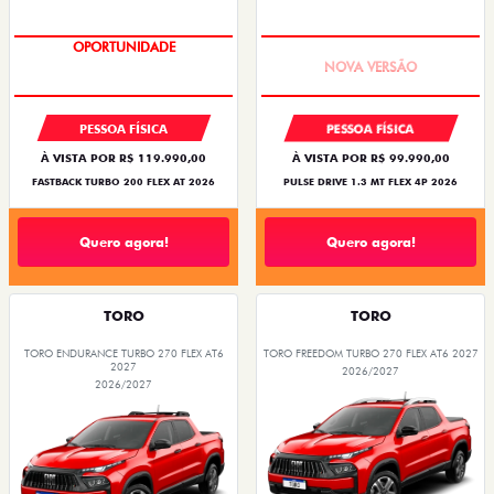
OPORTUNIDADE
PREÇO IMPERDÍVEL
PESSOA FÍSICA
PESSOA FÍSICA
À VISTA POR R$ 119.990,00
À VISTA POR R$ 99.990,00
FASTBACK TURBO 200 FLEX AT 2026
PULSE DRIVE 1.3 MT FLEX 4P 2026
Quero agora!
Quero agora!
TORO
TORO
TORO ENDURANCE TURBO 270 FLEX AT6
TORO FREEDOM TURBO 270 FLEX AT6 2027
2027
2026/2027
2026/2027