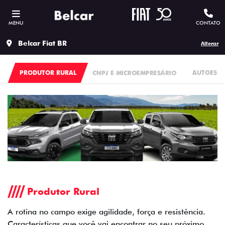
MENU
CONTATO
Belcar Fiat BR
Alterar
PRODUTOR RURAL
CNPJ E MICROEMPRESÁRIO
AUTOESC
Produtor Rural
A rotina no campo exige agilidade, força e resistência.
Características que você vai encontrar no seu próximo