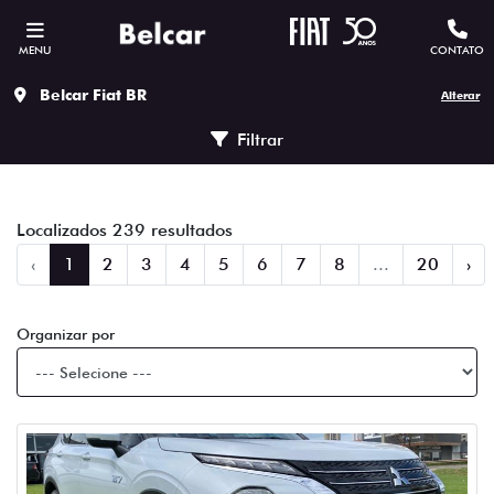
MENU
CONTATO
Belcar Fiat BR
Alterar
Filtrar
Localizados 239 resultados
‹
1
2
3
4
5
6
7
8
...
20
›
Organizar por