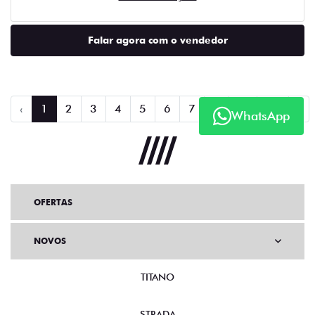
Falar agora com o vendedor
‹
1
2
3
4
5
6
7
8
...
20
›
WhatsApp
OFERTAS
NOVOS
TITANO
STRADA