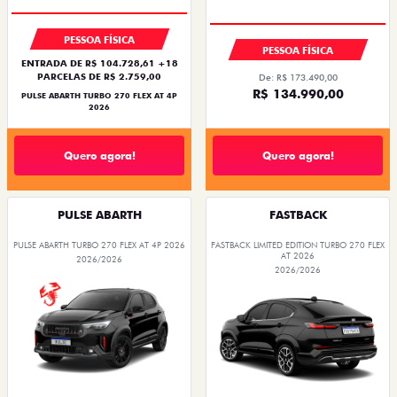
PESSOA FÍSICA
PESSOA FÍSICA
ENTRADA DE R$ 104.728,61 +18
PARCELAS DE R$ 2.759,00
De: R$ 173.490,00
R$ 134.990,00
PULSE ABARTH TURBO 270 FLEX AT 4P
2026
Quero agora!
Quero agora!
PULSE ABARTH
FASTBACK
PULSE ABARTH TURBO 270 FLEX AT 4P 2026
FASTBACK LIMITED EDITION TURBO 270 FLEX
AT 2026
2026/2026
2026/2026