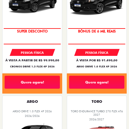
SUPER DESCONTO
BÔNUS DE 6 MIL REAIS
PESSOA FÍSICA
PESSOA FÍSICA
À VISTA A PARTIR DE R$ 99.990,00
À VISTA POR R$ 91.490,00
CRONOS DRIVE 1.3 FLEX 4P 2026
ARGO DRIVE 1.0 FLEX 4P 2026
Quero agora!
Quero agora!
ARGO
TORO
ARGO DRIVE 1.0 FLEX 4P 2026
TORO ENDURANCE TURBO 270 FLEX AT6
2027
2026/2026
2026/2027