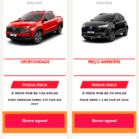
2026/2027
2026/2026
OPORTUNIDADE
PREÇO IMPERDÍVEL
PESSOA FÍSICA
PESSOA FÍSICA
À VISTA POR R$ 134.990,00
À VISTA POR R$ 99.990,00
TORO FREEDOM TURBO 270 FLEX AT6
PULSE DRIVE 1.3 MT FLEX 4P 2026
2027
Quero agora!
Quero agora!