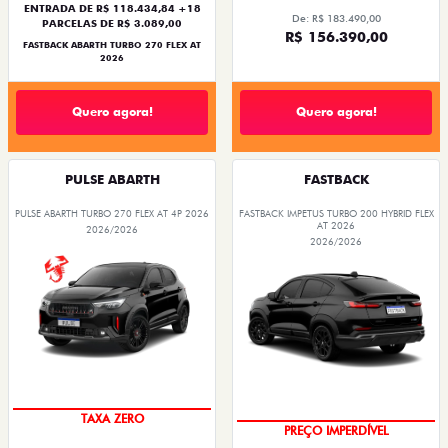
ENTRADA DE R$ 118.434,84 +18
De: R$ 183.490,00
PARCELAS DE R$ 3.089,00
R$ 156.390,00
FASTBACK ABARTH TURBO 270 FLEX AT
2026
Quero agora!
Quero agora!
PULSE ABARTH
FASTBACK
PULSE ABARTH TURBO 270 FLEX AT 4P 2026
FASTBACK IMPETUS TURBO 200 HYBRID FLEX
AT 2026
2026/2026
2026/2026
TAXA ZERO
PREÇO IMPERDÍVEL