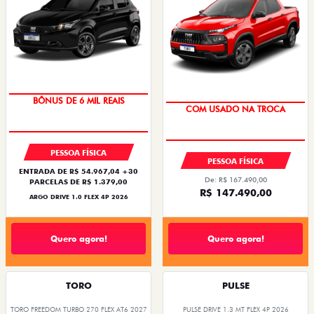
BÔNUS DE 6 MIL REAIS
COM USADO NA TROCA
PESSOA FÍSICA
PESSOA FÍSICA
ENTRADA DE R$ 54.967,04 +30
De: R$ 167.490,00
PARCELAS DE R$ 1.379,00
R$ 147.490,00
ARGO DRIVE 1.0 FLEX 4P 2026
Quero agora!
Quero agora!
TORO
PULSE
TORO FREEDOM TURBO 270 FLEX AT6 2027
PULSE DRIVE 1.3 MT FLEX 4P 2026