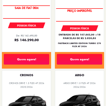
SAIA DE FIAT 0KM
PREÇO IMPERDÍVEL
PESSOA FÍSICA
PESSOA FÍSICA
ENTRADA DE R$ 107.443,00 +18
De: R$ 162.490,00
PARCELAS DE R$ 2.820,83
R$ 146.290,00
FASTBACK LIMITED EDITION TURBO 270
FLEX AT 2026
Quero agora!
Quero agora!
CRONOS
ARGO
CRONOS DRIVE 1.3 FLEX 4P 2026
ARGO DRIVE 1.0 FLEX 4P 2026
2025/2026
2026/2026