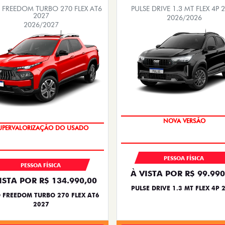
FREEDOM TURBO 270 FLEX AT6
PULSE DRIVE 1.3 MT FLEX 4P 
2027
2026/2026
2026/2027
PREÇO IMPERDÍVEL
NOVA VERSÃO
UPERVALORIZAÇÃO DO USADO
OPORTUNIDADE
PESSOA FÍSICA
PESSOA FÍSICA
À VISTA POR R$ 99.990
ISTA POR R$ 134.990,00
PULSE DRIVE 1.3 MT FLEX 4P 
 FREEDOM TURBO 270 FLEX AT6
2027