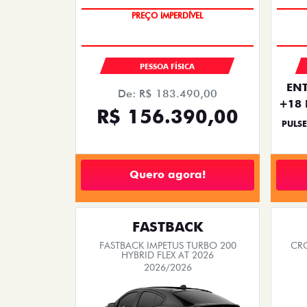
PREÇO IMPERDÍVEL
SAIA DE FIAT 0KM
PESSOA FÍSICA
ENT
De: R$ 183.490,00
+18 
R$ 156.390,00
PULSE
Quero agora!
FASTBACK
FASTBACK IMPETUS TURBO 200
CRO
HYBRID FLEX AT 2026
2026/2026