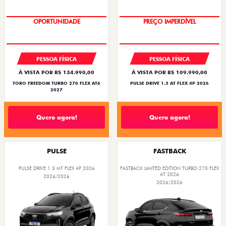
OPORTUNIDADE
PREÇO IMPERDÍVEL
PESSOA FÍSICA
PESSOA FÍSICA
À VISTA POR R$ 134.990,00
À VISTA POR R$ 109.990,00
TORO FREEDOM TURBO 270 FLEX AT6
PULSE DRIVE 1.3 AT FLEX 4P 2026
2027
Quero agora!
Quero agora!
PULSE
FASTBACK
PULSE DRIVE 1.3 MT FLEX 4P 2026
FASTBACK LIMITED EDITION TURBO 270 FLEX
AT 2026
2026/2026
2026/2026