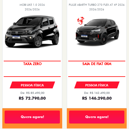
MOBI LIKE 1.0 2026
PULSE ABARTH TURBO 270 FLEX AT 4P 2026
2026/2026
2026/2026
TAXA ZERO
SAIA DE FIAT 0KM
PESSOA FÍSICA
PESSOA FÍSICA
De: R$ 85.490,00
De: R$ 162.490,00
R$ 72.790,00
R$ 146.290,00
Quero agora!
Quero agora!