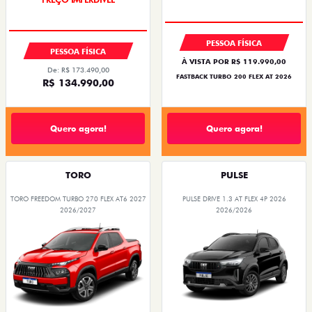
PESSOA FÍSICA
PESSOA FÍSICA
À VISTA POR R$ 119.990,00
De: R$ 173.490,00
FASTBACK TURBO 200 FLEX AT 2026
R$ 134.990,00
Quero agora!
Quero agora!
TORO
PULSE
TORO FREEDOM TURBO 270 FLEX AT6 2027
PULSE DRIVE 1.3 AT FLEX 4P 2026
2026/2027
2026/2026