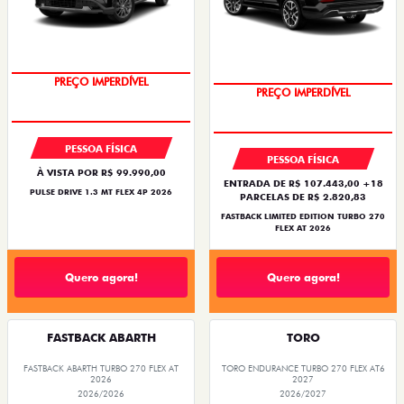
PREÇO IMPERDÍVEL
PREÇO IMPERDÍVEL
PESSOA FÍSICA
PESSOA FÍSICA
À VISTA POR R$ 99.990,00
ENTRADA DE R$ 107.443,00 +18
PULSE DRIVE 1.3 MT FLEX 4P 2026
PARCELAS DE R$ 2.820,83
FASTBACK LIMITED EDITION TURBO 270
FLEX AT 2026
Quero agora!
Quero agora!
FASTBACK ABARTH
TORO
FASTBACK ABARTH TURBO 270 FLEX AT
TORO ENDURANCE TURBO 270 FLEX AT6
2026
2027
2026/2026
2026/2027