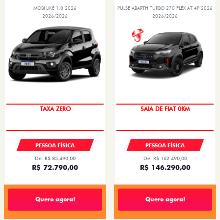
MOBI LIKE 1.0 2026
PULSE ABARTH TURBO 270 FLEX AT 4P 2026
2026/2026
2026/2026
TAXA ZERO
SAIA DE FIAT 0KM
PESSOA FÍSICA
PESSOA FÍSICA
De: R$ 85.490,00
De: R$ 162.490,00
R$ 72.790,00
R$ 146.290,00
Quero agora!
Quero agora!