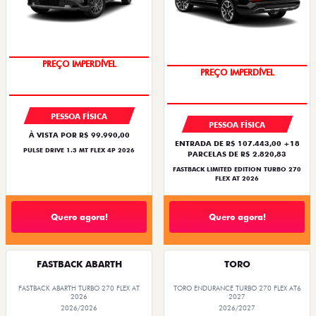
PREÇO IMPERDÍVEL
PREÇO IMPERDÍVEL
PESSOA FÍSICA
PESSOA FÍSICA
À VISTA POR R$ 99.990,00
ENTRADA DE R$ 107.443,00 +18
PULSE DRIVE 1.3 MT FLEX 4P 2026
PARCELAS DE R$ 2.820,83
FASTBACK LIMITED EDITION TURBO 270
FLEX AT 2026
Quero agora!
Quero agora!
FASTBACK ABARTH
TORO
FASTBACK ABARTH TURBO 270 FLEX AT
TORO ENDURANCE TURBO 270 FLEX AT6
2026
2027
2026/2026
2026/2027