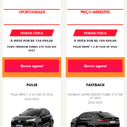
OPORTUNIDADE
PREÇO IMPERDÍVEL
PESSOA FÍSICA
PESSOA FÍSICA
À VISTA POR R$ 134.990,00
À VISTA POR R$ 109.990,00
TORO FREEDOM TURBO 270 FLEX AT6
PULSE DRIVE 1.3 AT FLEX 4P 2026
2027
Quero agora!
Quero agora!
PULSE
FASTBACK
PULSE DRIVE 1.3 MT FLEX 4P 2026
FASTBACK LIMITED EDITION TURBO 270 FLEX
AT 2026
2026/2026
2026/2026