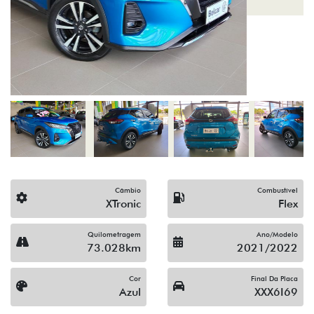
Câmbio
Combustível
XTronic
Flex
Quilometragem
Ano/Modelo
73.028km
2021/2022
Cor
Final Da Placa
Azul
XXX6I69