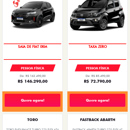
PREÇO IMPERDÍVEL
SAIA DE FIAT 0KM
TAXA ZERO
OPORTUNIDADE
PESSOA FÍSICA
PESSOA FÍSICA
De: R$ 162.490,00
De: R$ 85.490,00
R$ 146.290,00
R$ 72.790,00
Quero agora!
Quero agora!
TORO
FASTBACK ABARTH
TORO ENDURANCE TURBO 270 FLEX AT6
FASTBACK ABARTH TURBO 270 FLEX AT