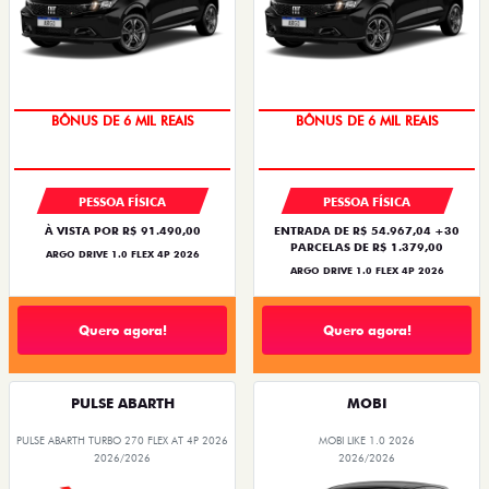
TAXA ZERO
TAXA ZERO
BÔNUS DE 6 MIL REAIS
BÔNUS DE 6 MIL REAIS
PESSOA FÍSICA
PESSOA FÍSICA
À VISTA POR R$ 91.490,00
ENTRADA DE R$ 54.967,04 +30
PARCELAS DE R$ 1.379,00
ARGO DRIVE 1.0 FLEX 4P 2026
ARGO DRIVE 1.0 FLEX 4P 2026
Quero agora!
Quero agora!
PULSE ABARTH
MOBI
PULSE ABARTH TURBO 270 FLEX AT 4P 2026
MOBI LIKE 1.0 2026
2026/2026
2026/2026