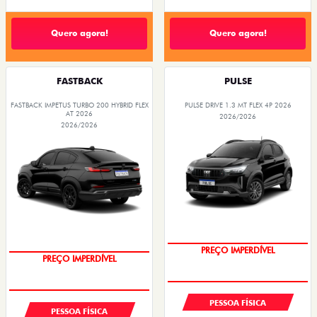
Quero agora!
Quero agora!
FASTBACK
PULSE
FASTBACK IMPETUS TURBO 200 HYBRID FLEX
PULSE DRIVE 1.3 MT FLEX 4P 2026
AT 2026
2026/2026
2026/2026
OPORTUNIDADE
PREÇO IMPERDÍVEL
PREÇO IMPERDÍVEL
OPORTUNIDADE
PESSOA FÍSICA
PESSOA FÍSICA