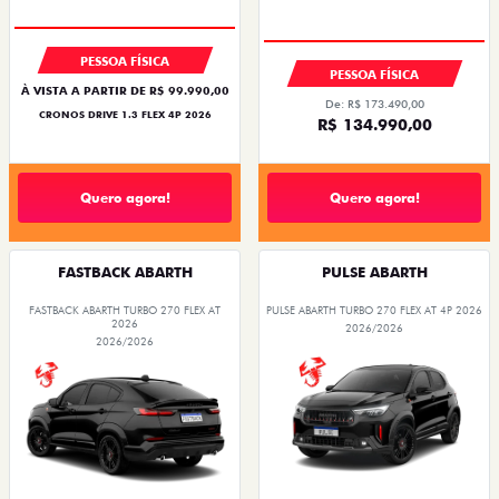
OPORTUNIDADE
PESSOA FÍSICA
PESSOA FÍSICA
À VISTA A PARTIR DE R$ 99.990,00
De: R$ 173.490,00
CRONOS DRIVE 1.3 FLEX 4P 2026
R$ 134.990,00
Quero agora!
Quero agora!
FASTBACK ABARTH
PULSE ABARTH
FASTBACK ABARTH TURBO 270 FLEX AT
PULSE ABARTH TURBO 270 FLEX AT 4P 2026
2026
2026/2026
2026/2026
SAIA DE FIAT 0KM