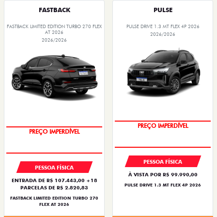
FASTBACK
PULSE
FASTBACK LIMITED EDITION TURBO 270 FLEX
PULSE DRIVE 1.3 MT FLEX 4P 2026
AT 2026
2026/2026
2026/2026
OPORTUNIDADE
COM USADO NA TROCA
PREÇO IMPERDÍVEL
PREÇO IMPERDÍVEL
PESSOA FÍSICA
PESSOA FÍSICA
À VISTA POR R$ 99.990,00
ENTRADA DE R$ 107.443,00 +18
PULSE DRIVE 1.3 MT FLEX 4P 2026
PARCELAS DE R$ 2.820,83
FASTBACK LIMITED EDITION TURBO 270
FLEX AT 2026