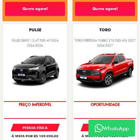
Quero agora!
Quero agora!
PULSE
TORO
PULSE DRIVE 1.3 AT FLEX 4P 2026
TORO FREEDOM TURBO 270 FLEX AT6 2027
2026/2026
2026/2027
O SUV AUTOMÁTICO MAIS
BARATO DO BRASIL
PREÇO IMPERDÍVEL
OPORTUNIDADE
SUPERVALORIZAÇÃO DO USADO
WhatsApp
PESSOA FÍSICA
PESSOA FÍSICA
À VISTA POR R$ 109.990,00
À VISTA POR R$ 134.990,00