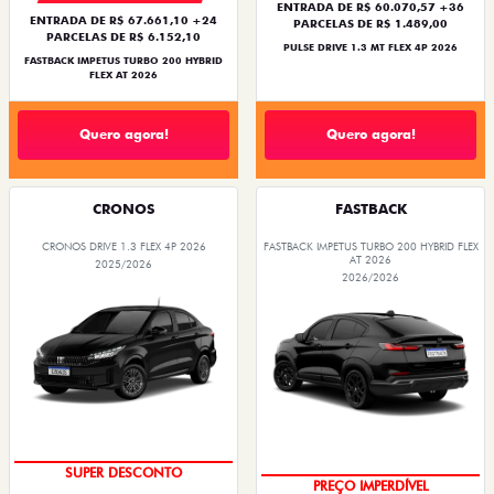
ENTRADA DE R$ 60.070,57 +36
ENTRADA DE R$ 67.661,10 +24
PARCELAS DE R$ 1.489,00
PARCELAS DE R$ 6.152,10
PULSE DRIVE 1.3 MT FLEX 4P 2026
FASTBACK IMPETUS TURBO 200 HYBRID
FLEX AT 2026
Quero agora!
Quero agora!
CRONOS
FASTBACK
CRONOS DRIVE 1.3 FLEX 4P 2026
FASTBACK IMPETUS TURBO 200 HYBRID FLEX
AT 2026
2025/2026
2026/2026
BÔNUS DE ATÉ R$ 14 MIL
SUPER DESCONTO
PREÇO IMPERDÍVEL