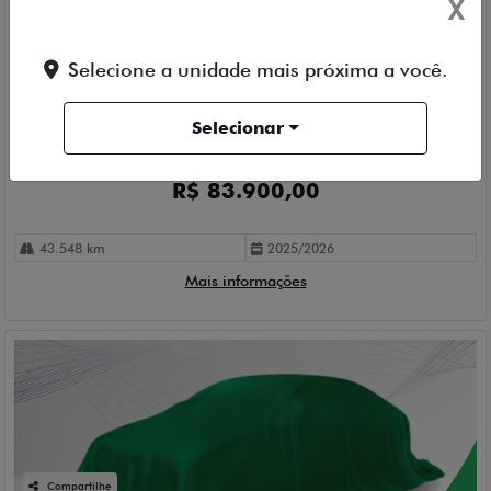
X
Compartilhe
Selecione a unidade mais próxima a você.
FIAT
ARGO 1.3 FIREFLY TREKKING
Selecionar
Belcar Fiat Detran
Ver Mais 1 lojas
R$ 83.900,00
43.548 km
2025/2026
Mais informações
Compartilhe