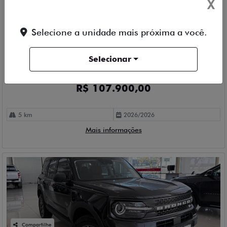
X
Compartilhe
Selecione a unidade mais próxima a você.
FIAT
ARGO 1.3 FIREFLY TREKKING
Selecionar
Belcar Fiat Detran
Ver Mais 1 lojas
R$ 107.900,00
5 km
2026/2026
Mais informações
Compartilhe