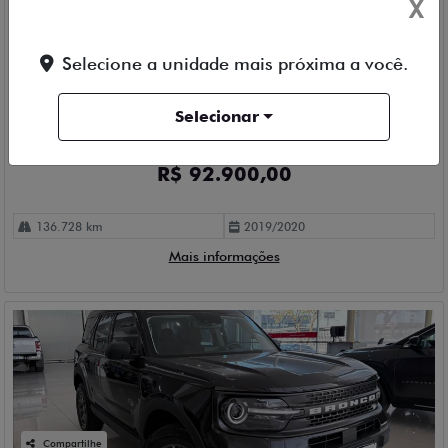
X
Compartilhe
Selecione a unidade mais próxima a você.
MITSUBISHI
ASX 2.0 MIVEC HPE
Selecionar
Belcar Fiat Detran
Ver Mais 1 lojas
R$ 92.900,00
136.728 km
2019/2020
Mais informações
Compartilhe