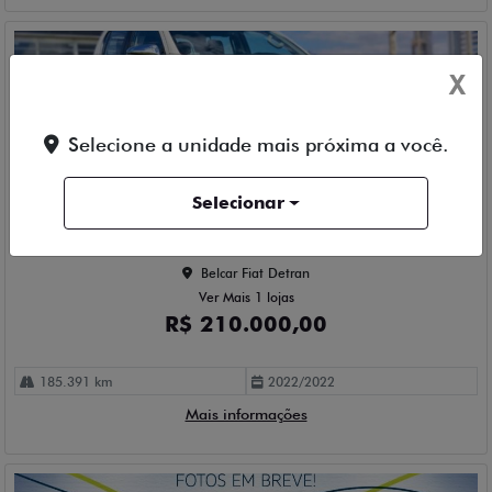
X
Selecione a unidade mais próxima a você.
Compartilhe
Selecionar
TOYOTA
HILUX 2.8 D-4D TURBO CD SRX 4X4
Belcar Fiat Detran
Ver Mais 1 lojas
R$ 210.000,00
185.391 km
2022/2022
Mais informações