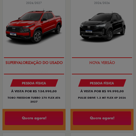
2026/2027
2026/2026
OPORTUNIDADE
PREÇO IMPERDÍVEL
PESSOA FÍSICA
PESSOA FÍSICA
À VISTA POR R$ 134.990,00
À VISTA POR R$ 99.990,00
TORO FREEDOM TURBO 270 FLEX AT6
PULSE DRIVE 1.3 MT FLEX 4P 2026
2027
Quero agora!
Quero agora!