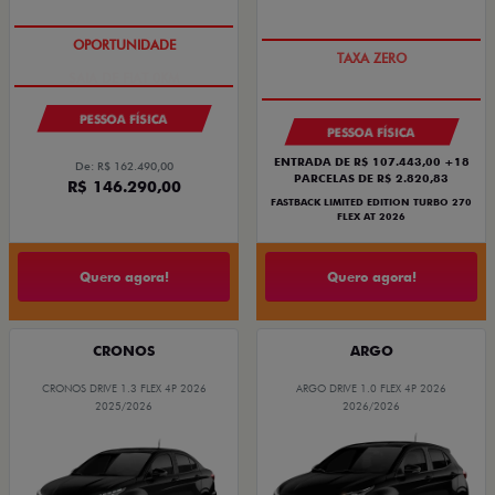
SAIA DE FIAT 0KM
PREÇO IMPERDÍVEL
PESSOA FÍSICA
PESSOA FÍSICA
ENTRADA DE R$ 107.443,00 +18
De: R$ 162.490,00
PARCELAS DE R$ 2.820,83
R$ 146.290,00
FASTBACK LIMITED EDITION TURBO 270
FLEX AT 2026
Quero agora!
Quero agora!
CRONOS
ARGO
CRONOS DRIVE 1.3 FLEX 4P 2026
ARGO DRIVE 1.0 FLEX 4P 2026
2025/2026
2026/2026