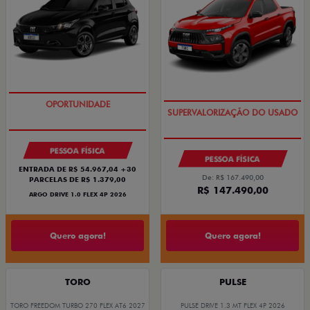
BÔNUS DE 6 MIL REAIS
COM USADO NA TROCA
PESSOA FÍSICA
PESSOA FÍSICA
ENTRADA DE R$ 54.967,04 +30
De: R$ 167.490,00
PARCELAS DE R$ 1.379,00
R$ 147.490,00
ARGO DRIVE 1.0 FLEX 4P 2026
Quero agora!
Quero agora!
TORO
PULSE
TORO FREEDOM TURBO 270 FLEX AT6 2027
PULSE DRIVE 1.3 MT FLEX 4P 2026