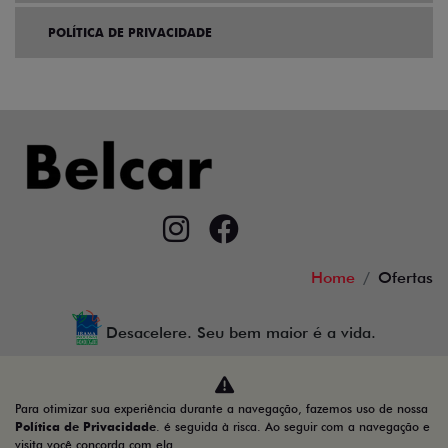
POLÍTICA DE PRIVACIDADE
Home
Ofertas
Desacelere. Seu bem maior é a vida.
Para otimizar sua experiência durante a navegação, fazemos uso de nossa
Política de Privacidade
. é seguida à risca. Ao seguir com a navegação e
38.484.211/0001-10
visita você concorda com ela.