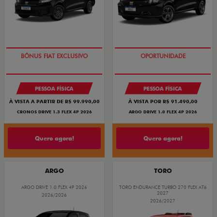
SUPER DESCONTO
BÔNUS DE 6 MIL REAIS
PESSOA FÍSICA
PESSOA FÍSICA
À VISTA A PARTIR DE R$ 99.990,00
À VISTA POR R$ 91.490,00
CRONOS DRIVE 1.3 FLEX 4P 2026
ARGO DRIVE 1.0 FLEX 4P 2026
Quero agora!
Quero agora!
ARGO
TORO
ARGO DRIVE 1.0 FLEX 4P 2026
TORO ENDURANCE TURBO 270 FLEX AT6
2027
2026/2026
2026/2027