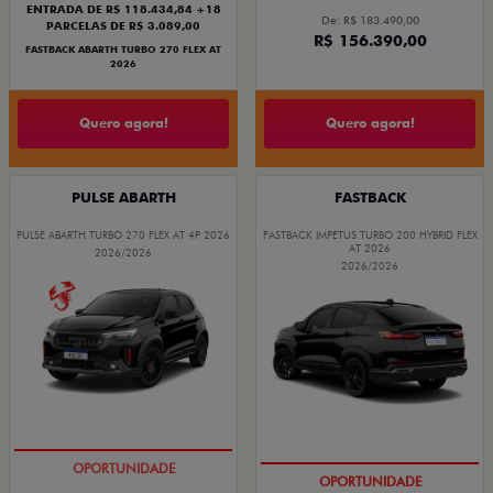
ENTRADA DE R$ 118.434,84 +18
De: R$ 183.490,00
PARCELAS DE R$ 3.089,00
R$ 156.390,00
FASTBACK ABARTH TURBO 270 FLEX AT
2026
Quero agora!
Quero agora!
PULSE ABARTH
FASTBACK
PULSE ABARTH TURBO 270 FLEX AT 4P 2026
FASTBACK IMPETUS TURBO 200 HYBRID FLEX
AT 2026
2026/2026
2026/2026
TAXA ZERO
PREÇO IMPERDÍVEL