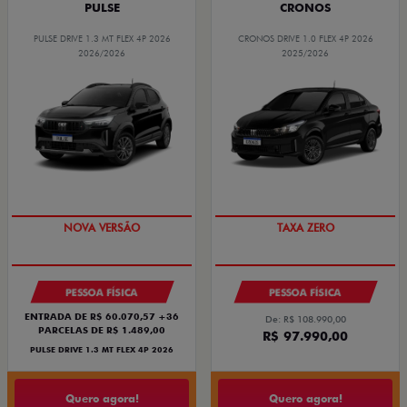
PULSE
CRONOS
PULSE DRIVE 1.3 MT FLEX 4P 2026
CRONOS DRIVE 1.0 FLEX 4P 2026
2026/2026
2025/2026
PREÇO IMPERDÍVEL
COM USADO NA TROCA
PESSOA FÍSICA
PESSOA FÍSICA
ENTRADA DE R$ 60.070,57 +36
De: R$ 108.990,00
PARCELAS DE R$ 1.489,00
R$ 97.990,00
PULSE DRIVE 1.3 MT FLEX 4P 2026
Quero agora!
Quero agora!