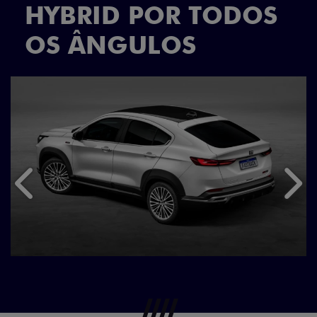
HYBRID POR TODOS
OS ÂNGULOS
Anterior
Próx